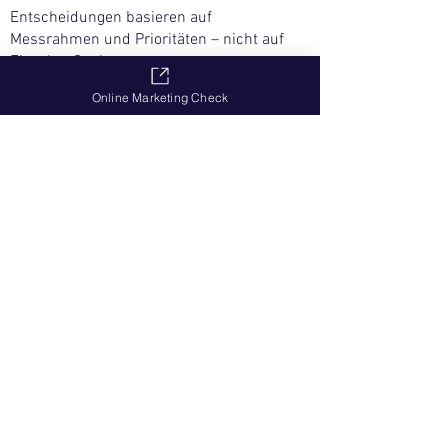
Entscheidungen basieren auf
Messrahmen und Prioritäten – nicht auf
Einzelmaßnahmen
Tracking, Indexierung und Content-
Online Marketing Check
Architektur greifen ineinander
Performance verstärkt bestehende
Relevanz – statt sie zu ersetzen
Iteration folgt einem klaren Rhythmus:
Messen · Lernen · Optimieren
GEO schafft Zitierfähigkeit in KI-Systemen
– durch Struktur und Belege
RELEVANZ BEGINNT MIT DER RICHTIGEN
EINORDNUNG
Wir prüfen bestehende Setups, zeigen